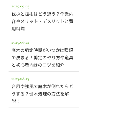
2025.09.05
伐採と抜根はどう違う？作業内
容やメリット・デメリットと費
用相場
2025.08.22
庭木の剪定時期がいつかは種類
で決まる！剪定のやり方や道具
と初心者向きのコツを紹介
2025.08.15
台風や強風で庭木が倒れたらど
うする？倒木処理の方法を解
説！