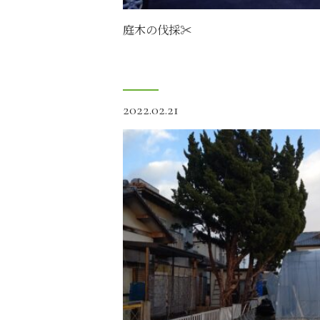
庭木の伐採✂️
2022.02.21