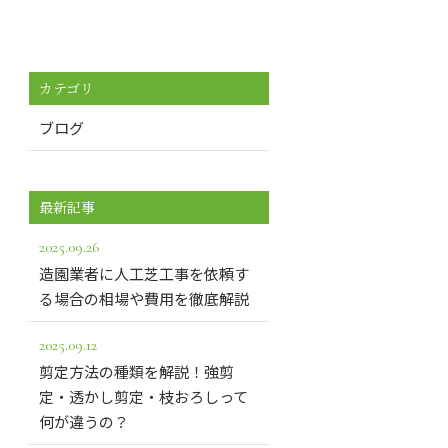
カテゴリ
ブログ
最新記事
2025.09.26
造園業者に人工芝工事を依頼す
る場合の相場や費用を徹底解説
2025.09.12
剪定方法の種類を解説！強剪
定・透かし剪定・枝おろしって
何が違うの？