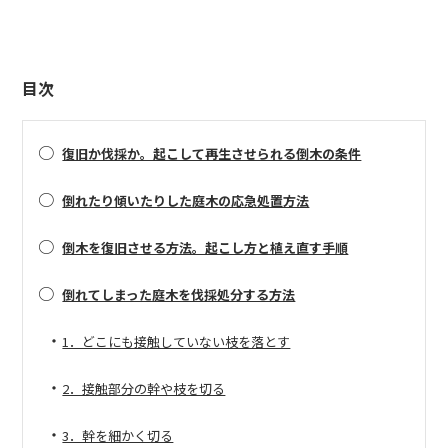
目次
○
復旧か伐採か。起こして再生させられる倒木の条件
○
倒れたり傾いたりした庭木の応急処置方法
○
倒木を復旧させる方法。起こし方と植え直す手順
○
倒れてしまった庭木を伐採処分する方法
・
1．どこにも接触していない枝を落とす
・
2．接触部分の幹や枝を切る
・
3．幹を細かく切る