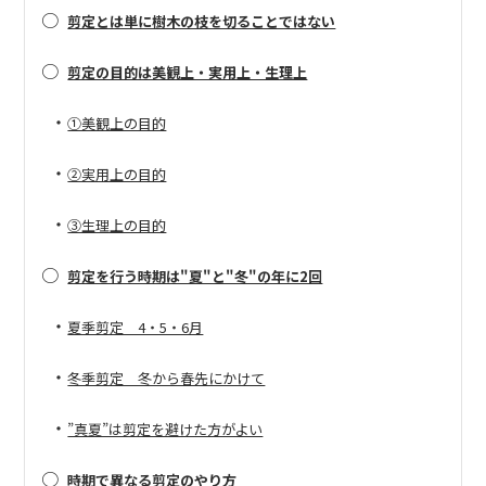
○
剪定とは単に樹木の枝を切ることではない
○
剪定の目的は美観上・実用上・生理上
・
①美観上の目的
・
②実用上の目的
・
③生理上の目的
○
剪定を行う時期は"夏"と"冬"の年に2回
・
夏季剪定 4・5・6月
・
冬季剪定 冬から春先にかけて
・
”真夏”は剪定を避けた方がよい
○
時期で異なる剪定のやり方