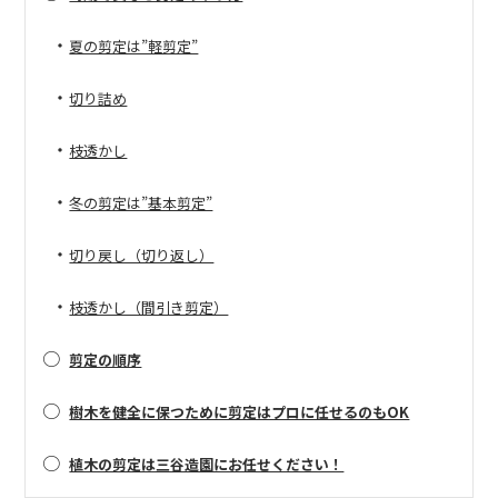
・
夏の剪定は”軽剪定”
・
切り詰め
・
枝透かし
・
冬の剪定は”基本剪定”
・
切り戻し（切り返し）
・
枝透かし（間引き剪定）
○
剪定の順序
○
樹木を健全に保つために剪定はプロに任せるのもOK
○
植木の剪定は三谷造園にお任せください！