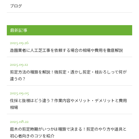
ブログ
最新記事
2025.09.26
造園業者に人工芝工事を依頼する場合の相場や費用を徹底解説
2025.09.12
剪定方法の種類を解説！強剪定・透かし剪定・枝おろしって何が
違うの？
2025.09.05
伐採と抜根はどう違う？作業内容やメリット・デメリットと費用
相場
2025.08.22
庭木の剪定時期がいつかは種類で決まる！剪定のやり方や道具と
初心者向きのコツを紹介